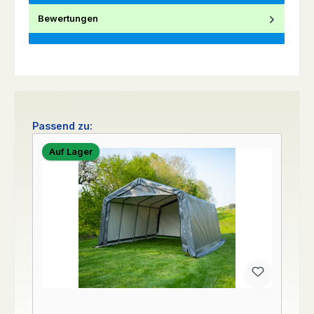
Bewertungen
Produktgalerie überspringen
Passend zu:
Auf Lager