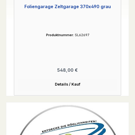
Foliengarage Zeltgarage 370x490 grau
Produktnummer:
SL62697
Regulärer Preis:
548,00 €
Details / Kauf