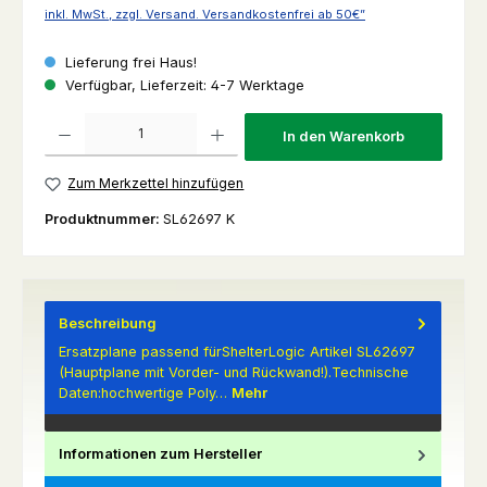
inkl. MwSt., zzgl. Versand. Versandkostenfrei ab 50€”
Lieferung frei Haus!
Verfügbar, Lieferzeit: 4-7 Werktage
Produkt Anzahl: Gib den gewünschten Wert ein oder benutze die Schaltfl
In den Warenkorb
Zum Merkzettel hinzufügen
Produktnummer:
SL62697 K
Beschreibung
Ersatzplane passend fürShelterLogic Artikel SL62697
(Hauptplane mit Vorder- und Rückwand!).Technische
Daten:hochwertige Poly…
Mehr
Informationen zum Hersteller