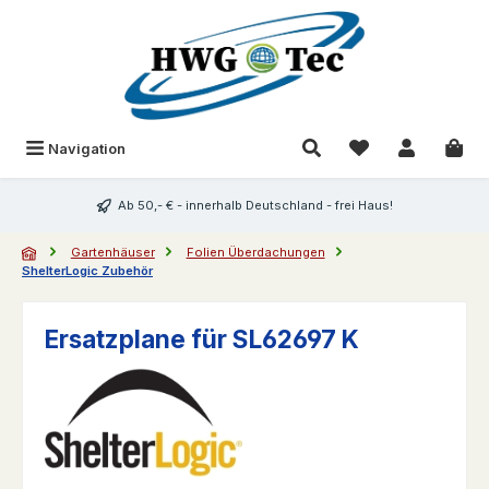
Zum Hauptinhalt springen
Du hast 0 Produk
Navigation
Ab 50,- € - innerhalb Deutschland - frei Haus!
Gartenhäuser
Folien Überdachungen
ShelterLogic Zubehör
Ersatzplane für SL62697 K