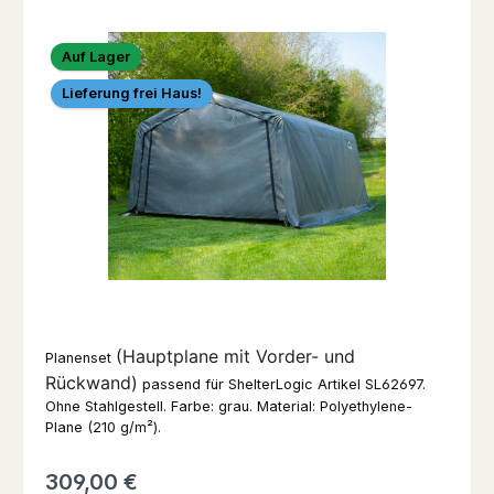
Bildergalerie überspringen
Auf Lager
Lieferung frei Haus!
(Hauptplane mit Vorder- und
Planenset
Rückwand)
passend für ShelterLogic Artikel SL62697.
Ohne Stahlgestell. Farbe: grau. Material: Polyethylene-
Plane (210 g/m²).
Regulärer Preis:
309,00 €