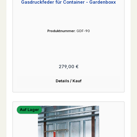
Gasdruckfeder für Container - Gardenboxx
Produktnummer:
GDF-90
Regulärer Preis:
279,00 €
Details / Kauf
Auf Lager