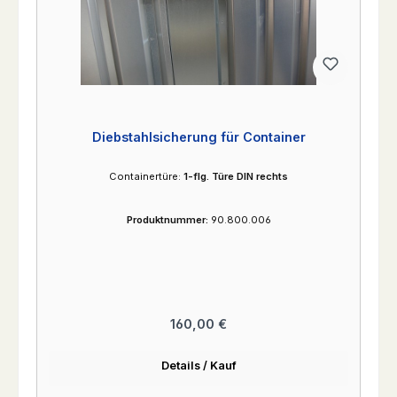
Diebstahlsicherung für Container
Containertüre:
1-flg. Türe DIN rechts
Produktnummer:
90.800.006
Regulärer Preis:
160,00 €
Details / Kauf