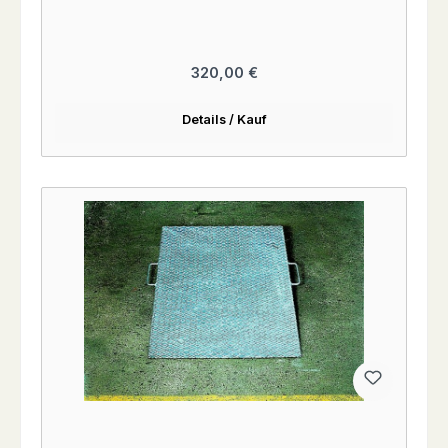
Regulärer Preis:
320,00 €
Details / Kauf