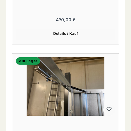
Regulärer Preis:
490,00 €
Details / Kauf
Auf Lager