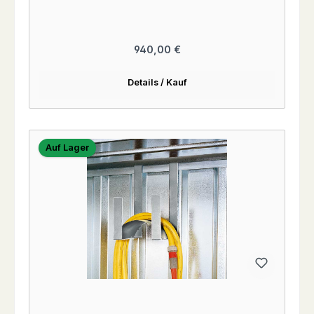
Regulärer Preis:
940,00 €
Details / Kauf
Auf Lager