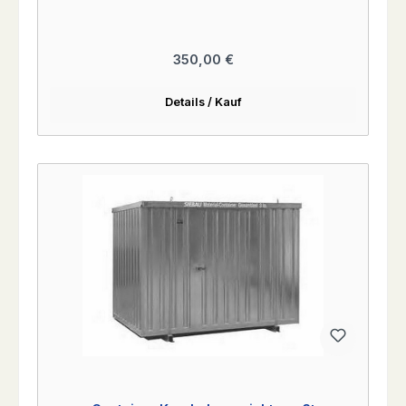
Regulärer Preis:
350,00 €
Details / Kauf