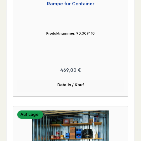
Rampe für Container
Produktnummer:
90.309.110
Regulärer Preis:
469,00 €
Details / Kauf
Auf Lager