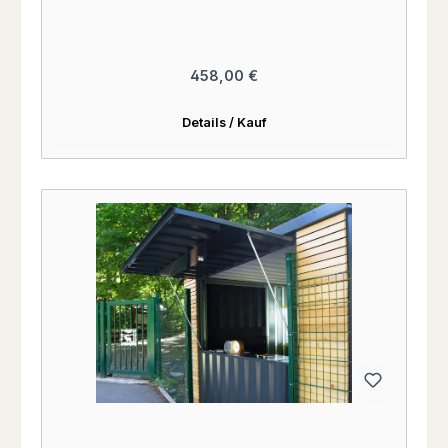
Regulärer Preis:
458,00 €
Details / Kauf