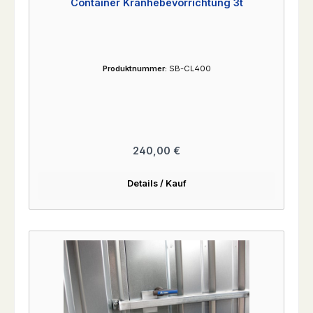
Container Kranhebevorrichtung 3t
Produktnummer:
SB-CL400
Regulärer Preis:
240,00 €
Details / Kauf