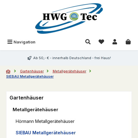
Zum Hauptinhalt springen
Du hast 0 Produk
Navigation
Ab 50,- € - innerhalb Deutschland - frei Haus!
Gartenhäuser
Metallgerätehäuser
SIEBAU Metallgerätehäuser
Gartenhäuser
Metallgerätehäuser
Hörmann Metallgerätehäuser
SIEBAU Metallgerätehäuser