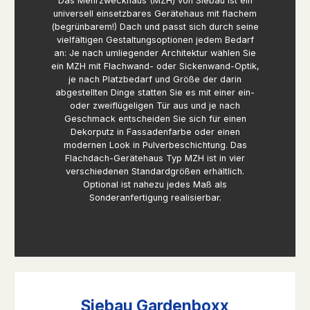
Das Mehrzweckhaus (MZH) von Siebau ist ein
universell einsetzbares Gerätehaus mit flachem
(begrünbarem!) Dach und passt sich durch seine
vielfältigen Gestaltungsoptionen jedem Bedarf
an: Je nach umliegender Architektur wählen Sie
ein MZH mit Flachwand- oder Sickenwand-Optik,
je nach Platzbedarf und Größe der darin
abgestellten Dinge statten Sie es mit einer ein-
oder zweiflügeligen Tür aus und je nach
Geschmack entscheiden Sie sich für einen
Dekorputz in Fassadenfarbe oder einen
modernen Look in Pulverbeschichtung. Das
Flachdach-Gerätehaus Typ MZH ist in vier
verschiedenen Standardgrößen erhältlich.
Optional ist nahezu jedes Maß als
Sonderanfertigung realisierbar.
Siebau Gardenboxx