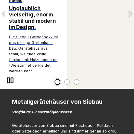
Metall Geräteschuppen mit m
Dekorputz außen.
Dach- und Wandelemente aus Alu-Zink-ve
Front-Wandelemente flach, Seitenwände 
Sickenwandstruktur mit Außenputz, Tür mi
Attika 4-seitig umlaufend.
Metallgerätehäuser von Siebau
Vielfältige Einsatzmöglichkeiten
Gerätehäuser von Siebau sind mit Flachdach, Pultdach
oder Satteldach erhältlich und sind immer genau so groß,