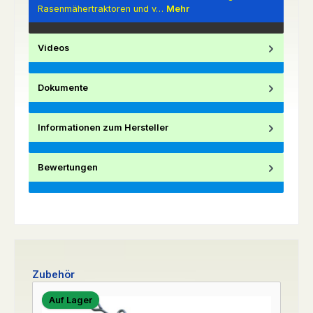
Rasenmähertraktoren und v…
Mehr
Videos
Dokumente
Informationen zum Hersteller
Bewertungen
Produktgalerie überspringen
Zubehör
Auf Lager