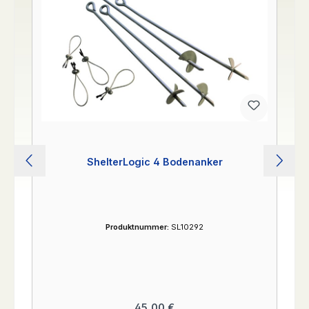
ShelterLogic 4 Bodenanker
Produktnummer:
SL10292
Regulärer Preis:
45,00 €