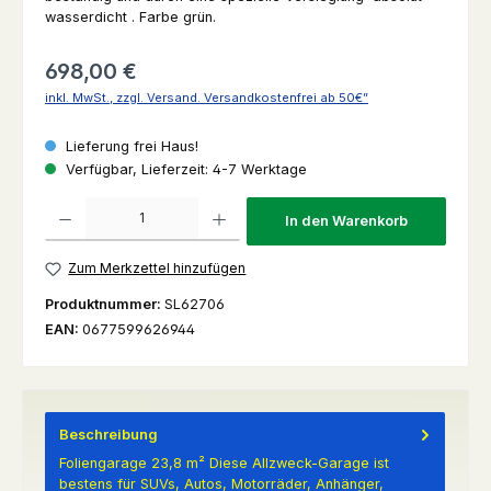
wasserdicht . Farbe grün.
Regulärer Preis:
698,00 €
inkl. MwSt., zzgl. Versand. Versandkostenfrei ab 50€”
Lieferung frei Haus!
Verfügbar, Lieferzeit: 4-7 Werktage
Produkt Anzahl: Gib den gewünschten Wert ein oder benutze die Schaltfl
In den Warenkorb
Zum Merkzettel hinzufügen
Produktnummer:
SL62706
EAN:
0677599626944
Beschreibung
Foliengarage 23,8 m² Diese Allzweck-Garage ist
bestens für SUVs, Autos, Motorräder, Anhänger,