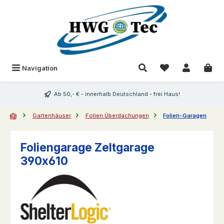
Zum Hauptinhalt springen
Du hast 0 Produk
Navigation
Ab 50,- € - innerhalb Deutschland - frei Haus!
Gartenhäuser
Folien Überdachungen
Folien-Garagen
Foliengarage Zeltgarage
390x610