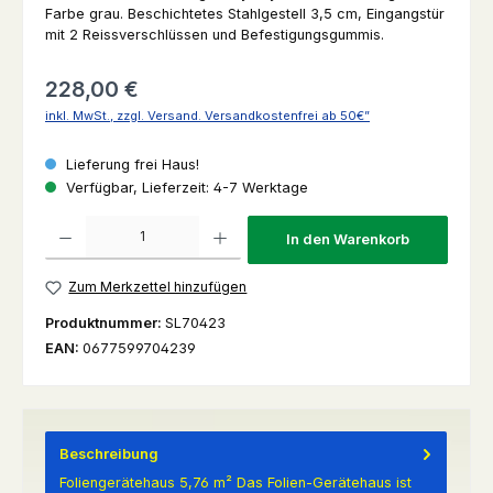
Farbe grau. Beschichtetes Stahlgestell 3,5 cm, Eingangstür
mit 2 Reissverschlüssen und Befestigungsgummis.
Regulärer Preis:
228,00 €
inkl. MwSt., zzgl. Versand. Versandkostenfrei ab 50€”
Lieferung frei Haus!
Verfügbar, Lieferzeit: 4-7 Werktage
Produkt Anzahl: Gib den gewünschten Wert ein oder benutze die Schaltfl
In den Warenkorb
Zum Merkzettel hinzufügen
Produktnummer:
SL70423
EAN:
0677599704239
Beschreibung
Foliengerätehaus 5,76 m² Das Folien-Gerätehaus ist