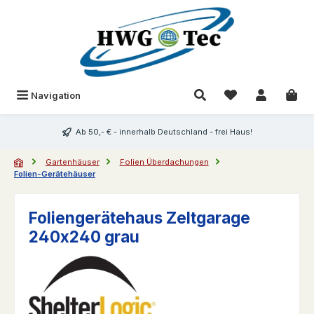
Zum Hauptinhalt springen
Du hast 0 Produk
Navigation
Ab 50,- € - innerhalb Deutschland - frei Haus!
Gartenhäuser
Folien Überdachungen
Folien-Gerätehäuser
Foliengerätehaus Zeltgarage
240x240 grau