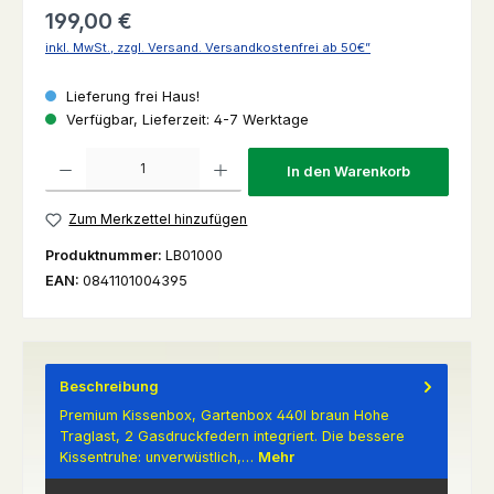
Regulärer Preis:
199,00 €
inkl. MwSt., zzgl. Versand. Versandkostenfrei ab 50€”
Lieferung frei Haus!
Verfügbar, Lieferzeit: 4-7 Werktage
Produkt Anzahl: Gib den gewünschten Wert ein oder benutze die Schaltfl
In den Warenkorb
Zum Merkzettel hinzufügen
Produktnummer:
LB01000
EAN:
0841101004395
Beschreibung
Premium Kissenbox, Gartenbox 440l braun Hohe
Traglast, 2 Gasdruckfedern integriert. Die bessere
Kissentruhe: unverwüstlich,…
Mehr