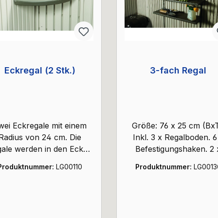
Eckregal (2 Stk.)
3-fach Regal
wei Eckregale mit einem
Größe: 76 x 25 cm (BxT
Radius von 24 cm. Die
Inkl. 3 x Regalboden. 6
ale werden in den Ecken
Befestigungshaken. 2 
s Gerätehauses befestigt.
Metallleisten. 3-fach Re
Produktnummer:
LG00110
Produktnummer:
LG0013
aglast pro Boden: 4,5 kg
aus HD Polyethylen.
Dekoration gehört nicht
Lieferumfang (Beispielfo