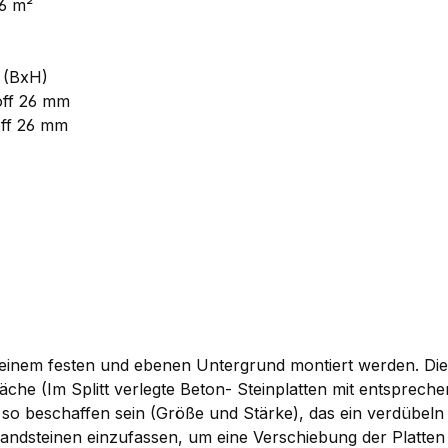
96 m²
m (BxH)
off 26 mm
off 26 mm
uf einem festen und ebenen Untergrund montiert werden. D
äche (Im Splitt verlegte Beton- Steinplatten mit entsprec
 so beschaffen sein (Größe und Stärke), das ein verdübeln
r Randsteinen einzufassen, um eine Verschiebung der Platte