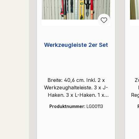
Werkzeugleiste 2er Set
Breite: 40,6 cm. Inkl. 2 x
Z
Werkzeughalteleiste. 3 x J-
Haken. 3 x L-Haken. 1 x
Reg
5,08 cm Doppelarmhaken. 1
de
Produktnummer:
LG00113
x 10,16 cm Doppelarmhaken.
Tr
2 x
Werkzeughalterungshaken.
Dekoration gehört nicht zum