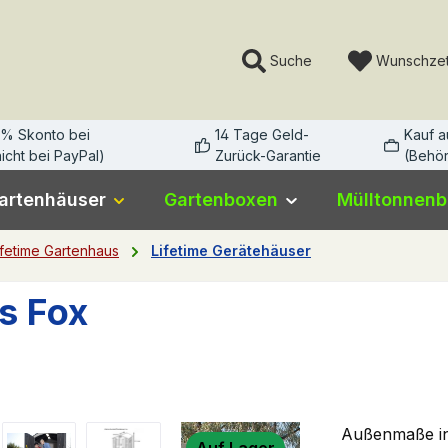
Suche
Wunschzet
3% Skonto bei
14 Tage Geld-
Kauf 
icht bei PayPal)
Zurück-Garantie
(Behör
artenhäuser
Gartenboxen
Mülltonnen
ifetime Gartenhaus
Lifetime Gerätehäuser
s Fox
Außenmaße ink