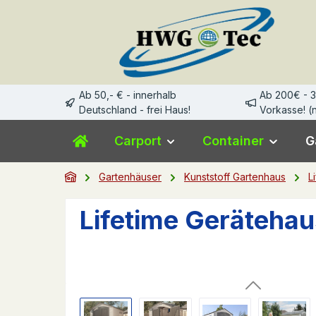
m Hauptinhalt springen
Zur Suche springen
Zur Hauptnavigation springen
Ab 50,- € - innerhalb
Ab 200€ - 
Deutschland - frei Haus!
Vorkasse! (n
Carport
Container
G
Gartenhäuser
Kunststoff Gartenhaus
L
Lifetime Gerätehau
Bildergalerie überspringen