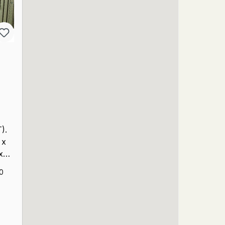
).
 x
x
gal
0
 zum
to).