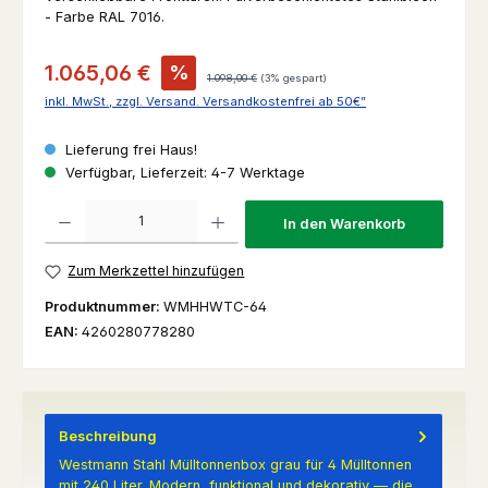
- Farbe RAL 7016.
Verkaufspreis:
1.065,06 €
%
Regulärer Preis:
1.098,00 €
(3% gespart)
inkl. MwSt., zzgl. Versand. Versandkostenfrei ab 50€”
Lieferung frei Haus!
Verfügbar, Lieferzeit: 4-7 Werktage
Produkt Anzahl: Gib den gewünschten Wert ein oder benutze die Schaltfl
In den Warenkorb
Zum Merkzettel hinzufügen
Produktnummer:
WMHHWTC-64
EAN:
4260280778280
Beschreibung
Westmann Stahl Mülltonnenbox grau für 4 Mülltonnen
mit 240 Liter. Modern, funktional und dekorativ — die