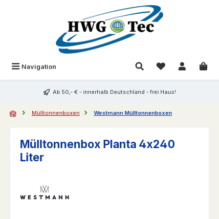
Zum Hauptinhalt springen
Du hast 0 Produk
Navigation
Ab 50,- € - innerhalb Deutschland - frei Haus!
Mülltonnenboxen
Westmann Mülltonnenboxen
Mülltonnenbox Planta 4x240
Liter