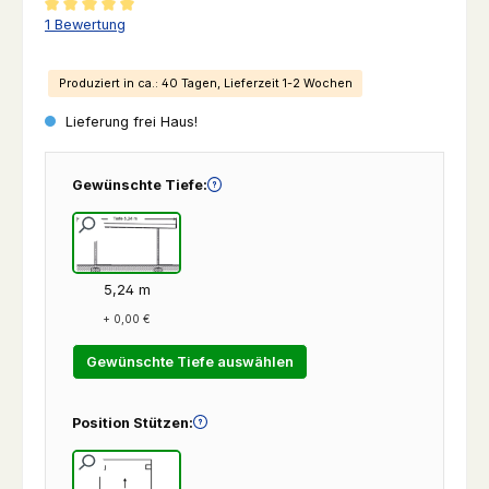
Durchschnittliche Bewertung von 5 von 5 Sternen
1 Bewertung
Produziert in ca.: 40 Tagen, Lieferzeit 1-2 Wochen
Lieferung frei Haus!
Gewünschte Tiefe:
5,24 m
+ 0,00 €
Gewünschte Tiefe auswählen
Position Stützen: