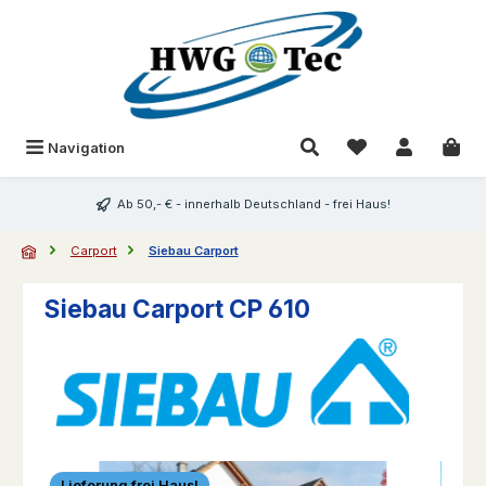
Zum Hauptinhalt springen
Du hast 0 Produk
Navigation
Ab 50,- € - innerhalb Deutschland - frei Haus!
Carport
Siebau Carport
Siebau Carport CP 610
Bildergalerie überspringen
Lieferung frei Haus!