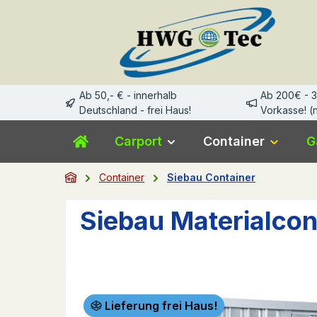
m Hauptinhalt springen
Zur Suche springen
Zur Hauptnavigation springen
Ab 50,- € - innerhalb
Ab 200€ - 
Deutschland - frei Haus!
Vorkasse! (n
Carport
Container
G
Container
Siebau Container
Siebau Materialcon
Bildergalerie überspringen
Lieferung frei Haus!