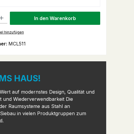
 Gib den gewünschten Wert ein oder benutze die Schaltflächen um 
In den Warenkorb
el hinzufügen
er:
MCL511
MS HAUS!
 Wert auf modernstes Design, Qualität und
eit und Wiederverwendbarkeit Die
 der Raumsysteme aus Stahl an
Siebau in vielen Produktgruppen zum
nd.