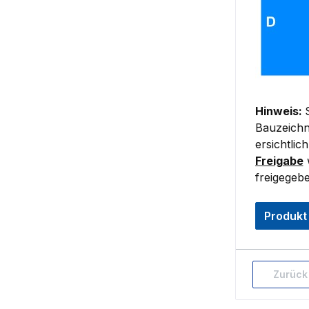
Hinweis:
Bauzeichn
ersichtlich
Freigabe
w
freigegeb
Produkt
Zurück