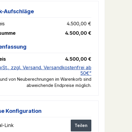
k-Aufschläge
is
4.500,00 €
nsumme
4.500,00 €
nfassung
eis
4.500,00 €
wSt., zzgl. Versand. Versandkostenfrei ab
50€”
rund von Neuberechnungen im Warenkorb sind
abweichende Endpreise möglich.
se Konfiguration
l-Link
Teilen