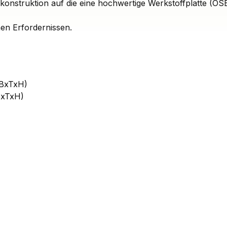
konstruktion auf die eine hochwertige Werkstoffplatte (O
hen Erfordernissen.
(BxTxH)
BxTxH)