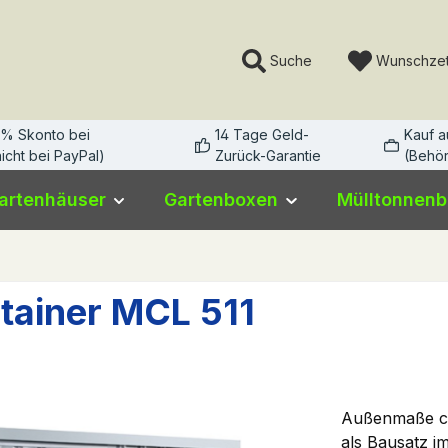
Suche
Wunschzet
3% Skonto bei
14 Tage Geld-
Kauf 
icht bei PayPal)
Zurück-Garantie
(Behör
artenhäuser
Gartenboxen
Mülltonnen
tainer MCL 511
Außenmaße ca.
als Bausatz i