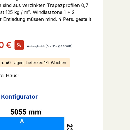
sind aus verzinkten Trapezprofilen 0,7
t 125 kg / m². Windlastzone 1 + 2
r Entladung müssen mind. 4 Pers. gestellt
:
0 €
%
Regulärer Preis:
4.799,00 €
(6.23% gespart)
ca.: 40 Tagen, Lieferzeit 1-2 Wochen
rei Haus!
 Konfigurator