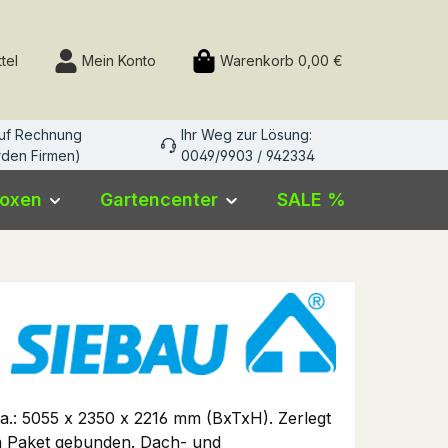
Du hast 0 Produkte auf dem Merkzettel
tel
Mein Konto
Warenkorb
0,00 €
auf Rechnung
Ihr Weg zur Lösung:
den Firmen)
0049/9903 / 942334
boxen
Gartencenter
SALE %
: 5055 x 2350 x 2216 mm (BxTxH). Zerlegt
m Paket gebunden. Dach- und