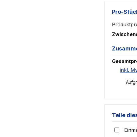
Pro-Stüc
Produktpre
Zwische
Zusamme
Gesamtpr
inkl. M
Aufg
Teile die
Einma